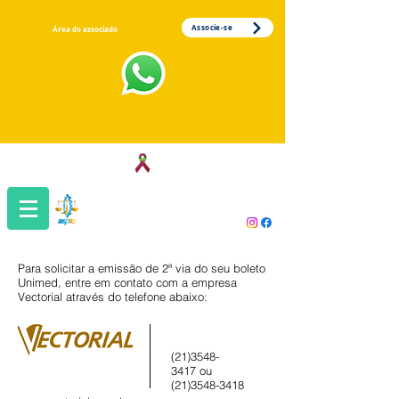
Associe-se
Área do associado
Associação dos Servidores da Justiça
do Trabalho da 1ª Região
Para solicitar a emissão de 2ª via do seu boleto
Unimed, entre em contato com a empresa
Vectorial através do telefone abaixo:
(21)3548-
3417
ou
(21)3548-3418