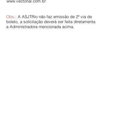
www.vectorial.com.br
Obs
.: A ASJTRio não faz emissão de 2ª via de
boleto, a solicitação deverá ser feita diretamenta
a Administradora mencionada acima.
Endereço:
Av. Nilo Peçanha, nº 12 - grupo 417,
Centro - Rio de Janeiro / RJ
CEP:
20020-100
Horário de funcionamento:
Segunda à Sexta: das 9h às 17h
Contato:
Tel.:
(21)2262-4931
E-mail:
comunicacao@asjtrio.com.br