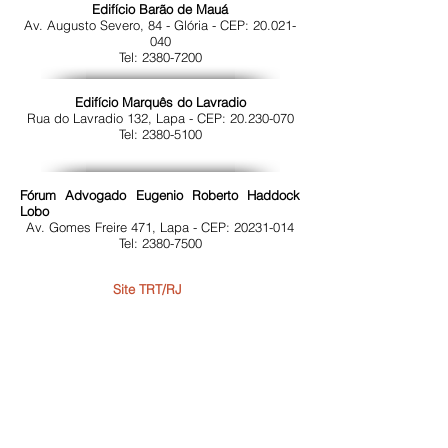
Edifício Barão de Mauá
Av. Augusto Severo, 84 - Glória - CEP:
20.021-
040
Tel: 2380-7200
Edifício Marquês do Lavradio
Rua do Lavradio 132, Lapa - CEP:
20.230-070
Tel: 2380-5100
Fórum Advogado Eugenio Roberto Haddock
Lobo
Av. Gomes Freire 471, Lapa - CEP:
20231-014
Tel: 2380-7500
Site TRT/RJ
Endereço:
Av. Nilo Peçanha, nº 12 - grupo 417,
Centro - Rio de Janeiro / RJ
CEP:
20020-100