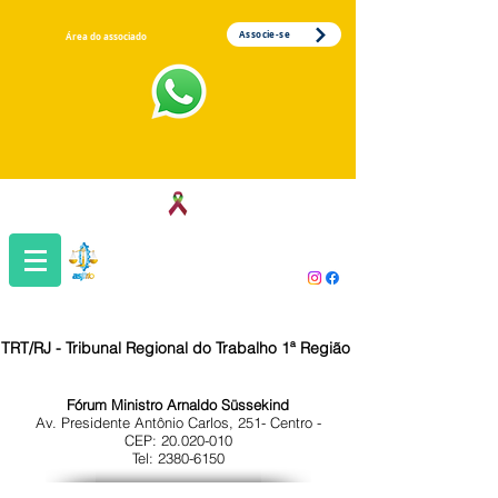
Associe-se
Área do associado
Associação dos Servidores da Justiça
do Trabalho da 1ª Região
TRT/RJ - Tribunal Regional do Trabalho 1ª Região
Fórum Ministro Arnaldo Süssekind
Av. Presidente Antônio Carlos, 251- Centro -
CEP:
20.020-010
Tel: 2380-6150