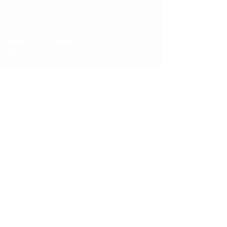
Av. Nilo Peçanha, nº 12 - grupo 417,
Centro - Rio de Janeiro / RJ
CEP:
20020-100
Horário de funcionamento:
Segunda à Sexta: das 9h às 17h
Contato:
Tel.:
(21)2262-4931
E-mail:
comunicacao@asjtrio.com.br
Siga-nos nas redes sociais:
© ASJTRio
2015 - 2026
Todos os direitos reservados.