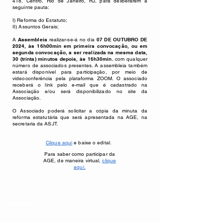
418, Centro, Rio de Janeiro, RJ, para deliberarem a
seguinte pauta:
I) Reforma do Estatuto;
II) Assuntos Gerais;
A
Assembleia
realizar-se-á no dia
07 DE OUTUBRO DE
2024, às 16h00min em primeira convocação, ou em
segunda convocação, a ser realizada na mesma data,
30 (trinta) minutos depois, às 16h30min
, com qualquer
número de associados presentes. A assembleia também
estará disponível para participação, por meio de
videoconferência pela plataforma ZOOM. O associado
receberá o link pelo e-mail que é cadastrado na
Associação e/ou será disponibilizado no site da
Associação.
O Associado poderá solicitar a cópia da minuta da
reforma estatutária que será apresentada na AGE, na
secretaria da ASJT.
Clique aqui
e baixe o edital.
Para saber como participar da
AGE, de maneira virtual,
clique
aqui.
Endereço: