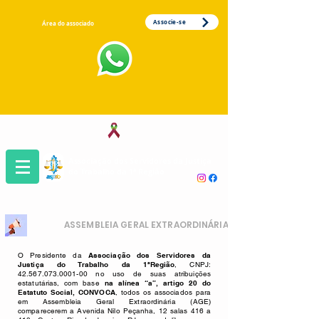
Associe-se
Área do associado
Associação dos Servidores da Justiça
do Trabalho da 1ª Região
ASSEMBLEIA GERAL EXTRAORDINÁRIA
O Presidente da
Associação dos Servidores da
Justiça do Trabalho da 1ªRegião
, CNPJ:
42.567.073.0001-00
no uso de suas atribuições
estatutárias, com base
na alínea “a”, artigo 20 do
Estatuto Social, CONVOCA
, todos os associados para
em Assembleia Geral Extraordinária (AGE)
comparecerem a Avenida Nilo Peçanha, 12 salas 416 a