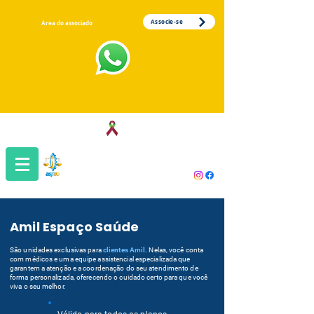
Associe-se
Área do associado
Associação dos Servidores da Justiça
do Trabalho da 1ª Região
Amil Espaço Saúde
São unidades exclusivas para
clientes Amil
. Nelas, você conta
com médicos e uma equipe assistencial especializada que
garantem a atenção e a coordenação do seu atendimento de
forma personalizada, oferecendo o cuidado certo para que você
viva o seu melhor.