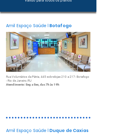
Válido para todos os planos
Amil Espaço Saúde
l
Botafogo
Rua Voluntários da Pátria, 445 sobrelojas 210 a 217- Botafogo
- Rio de Janeiro/RJ
Atendimento: Seg a Sex, das 7h às 19h
Consultas médicas
Exames de Imagem
Programas de Saúde
Amil Espaço Saúde
l
Duque de Caxias