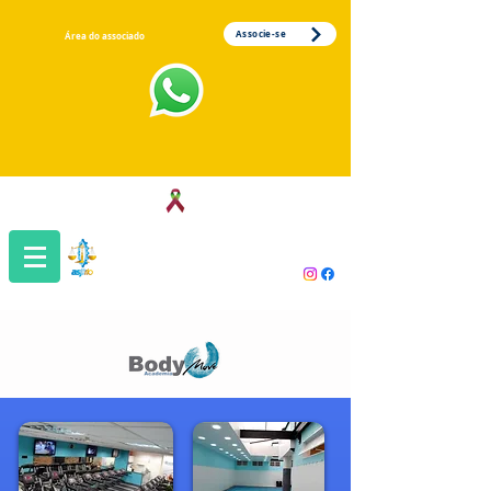
Associe-se
Área do associado
Associação dos Servidores da Justiça
do Trabalho da 1ª Região