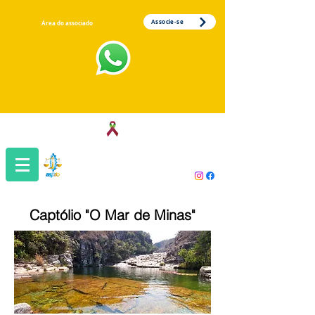
Associe-se
Área do associado
Associação dos Servidores da Justiça
do Trabalho da 1ª Região
Captólio "O Mar de Minas"