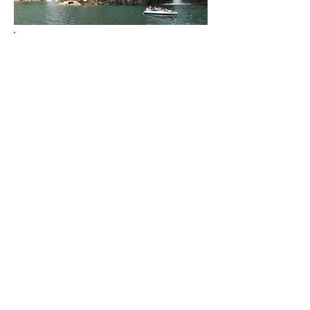
Preço por pessoa
Apartamento solteiro:
Entrada R$616,00+9x
R$276,00=R$3.100
Apartamento duplo ou triplo
Entrada
R$535,00,+9XR$235,00,=R$2.650
Criança 6 a 12 anos 20% desconto
Criança até 5 anos 50% desconto
*Pagamento à vista com 10% de
desconto
Para fazer sua reserva entre em contato
com a ASJTRio
Endereço: