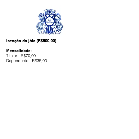
Isenção da jóia (R$500,00)
Mensalidade:
Titular - R$70,00
Dependente - R$35,00
Para utilizar o convênio:
Carteira de associado ou declaração da
ASJTRIO.
R. Hadock Lobo, 359 - Tijuca, Rio de Janeiro -
RJ,
20260-141
. Tel.:
(21) 2264-6554
.
Atualizado 2026
Endereço: