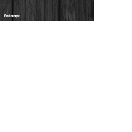
Endereço:
Av. Nilo Peçanha, nº 12 - grupo 417,
Centro - Rio de Janeiro / RJ
CEP:
20020-100
Horário de funcionamento:
Segunda à Sexta: das 9h às 17h
Contato:
Tel.:
(21)2262-4931
E-mail:
comunicacao@asjtrio.com.br
Siga-nos nas redes sociais: