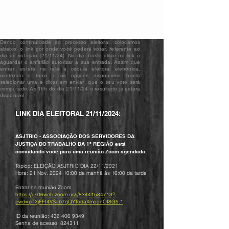
Dando continuidade ao processo eleitoral, colocamos
abaixo, o link por onde você poderá votar, referente ao
dia de votação (21/11/24). No dia, basta clicar no link e
aguardar o anfitrião autorizar a sua entrada. Assim que
entrar, estará na tela a cédula eleitoral eletrônica,
contendo o tema e as opções disponíveis, basta
selecionar uma e clicar em enviar, que o seu voto será
computado. Às 16h do dia 21/11/24 o resultado já estará
disponível.
LINK DIA ELEITORAL 21/11/2024:
ASJTRIO - ASSOCIAÇÃO DOS SERVIDORES DA
JUSTIÇA DO TRABALHO DA 1ª REGIÃO está
convidando você para uma reunião Zoom agendada.
Tópico: ELEIÇÃO ASJTRIO DIA 22/11/2021
Hora: 21 Nov. 2024 10:00 da manhã às 16:00 da tarde
Entrar na reunião Zoom
https://us06web.zoom.us/j/83441584713?
pwd=pTXjFFt4VSab7qQYTedaXmoonOI8G5.1
ID da reunião:
436 406 9349
Senha de acesso: 824311