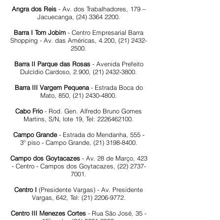
Angra dos Reis
- Av. dos Trabalhadores, 179 –
Jacuecanga,
(24) 3364 2200
.
Barra I Tom Jobim
- Centro Empresarial Barra
Shopping - Av. das Américas, 4.200,
(21) 2432-
2500
.
Barra II Parque das Rosas
- Avenida Prefeito
Dulcídio Cardoso, 2.900,
(21) 2432-3800
.
Barra III Vargem Pequena
- Estrada Boca do
Mato, 850,
(21) 2430-4800
.
Cabo Frio
- Rod. Gen. Alfredo Bruno Gomes
Martins, S/N, lote 19, Tel:
2226462100
.
Campo Grande
- Estrada do Mendanha, 555 -
3º piso - Campo Grande,
(21) 3198-8400
.
Campo dos Goytacazes
- Av. 28 de Março, 423
- Centro - Campos dos Goytacazes,
(22) 2737-
7001
.
Centro I
(Presidente Vargas) - Av. Presidente
Vargas, 642, Tel:
(21) 2206-9772
.
Centro III Menezes Cortes
- Rua São José, 35 -