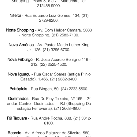
Shopping - Pisos 5, 6 e 7 - Madureira, Tel:
212488-9000
.
Niterói
- Rua Eduardo Luiz Gomes, 134,
(21)
2729-8200
.
Norte Shopping
- Av. Dom Helder Câmara, 5080
- Norte Shopping,
(21) 2583-7100
.
Nova América
- Av. Pastor Martin Luther King
Jr., 126,
(21) 3296-6700
.
Nova Friburgo
- R. Jose Acurcio Benigno 116 -
212,
(22) 2525-1500
.
Nova Iguaçu
- Rua Oscar Soares (antiga Plínio
Casado), 1.466,
(21) 2882-3400
.
Petróplois
- Rua Bingen, 50,
(24) 2233-5500
.
Queimados
- Rua Dr. Eloy Teixeira, Nº 165 – 2º
andar. Centro– Queimados, – RJ (Shopping Da
Estação Ferroviária),
(21) 2663-4800
.
R9 Taquara
- Rua André Rocha, 838,
(21) 3312-
6100
.
Recreio
- Av. Alfredo Baltazar da Silveira, 580,