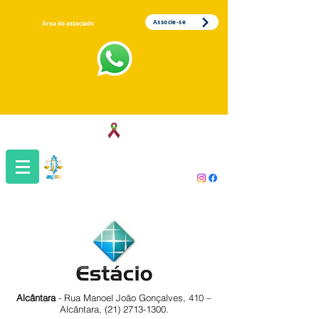
Associe-se
Área do associado
Associação dos Servidores da Justiça
do Trabalho da 1ª Região
Alcântara
- Rua Manoel João Gonçalves, 410 –
Alcântara,
(21) 2713-1300
.