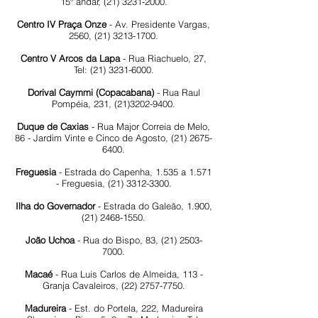
15º andar,
(21) 3231-2000
.
Centro IV Praça Onze
- Av. Presidente Vargas,
2560,
(21) 3213-1700
.
Centro V Arcos da Lapa
- Rua Riachuelo, 27,
Tel:
(21) 3231-6000
.
Dorival Caymmi (Copacabana)
- Rua Raul
Pompéia, 231,
(21)3202-9400
.
Duque de Caxias
- Rua Major Correia de Melo,
86 - Jardim Vinte e Cinco de Agosto,
(21) 2675-
6400
.
Freguesia
- Estrada do Capenha, 1.535 a 1.571
- Freguesia,
(21) 3312-3300
.
Ilha do Governador
- Estrada do Galeão, 1.900,
(21) 2468-1550
.
João Uchoa
- Rua do Bispo, 83,
(21) 2503-
7000
.
Macaé
- Rua Luis Carlos de Almeida, 113 -
Granja Cavaleiros,
(22) 2757-7750
.
Madureira
- Est. do Portela, 222, Madureira