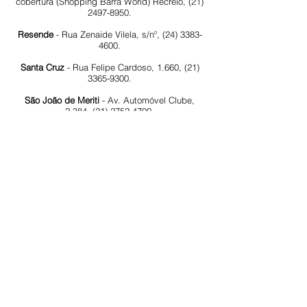
cobertura (Shopping Barra World) Recreio,
(21)
2497-8950
.
Resende
- Rua Zenaide Vilela, s/nº,
(24) 3383-
4600
.
Santa Cruz
- Rua Felipe Cardoso, 1.660,
(21)
3365-9300
.
São João de Meriti
- Av. Automóvel Clube,
2.384,
(21) 2752-4700
.
Sulacap
- Av. Marechal Fontenelle, 3555 -
Jardim Sulacap,
(21)3463-9800
.
Teresópolis
- Rua Prefeito Sebastião Teixeira,
750 – Tijuca,
(21) 3644 7300
.
Via Brasil (Irajá)
- Rua Itapera, nº 500 - Irajá,
(21) 2472-5800
.
Endereço:
Av. Nilo Peçanha, nº 12 - grupo 417,
Centro - Rio de Janeiro / RJ
CEP:
20020-100