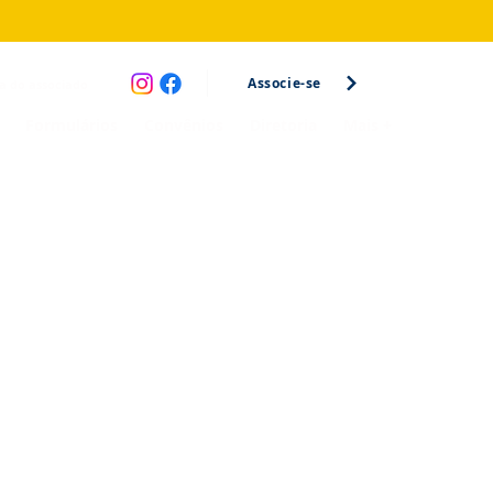
Associe-se
a do associado
Formulários
Convênios
Diretoria
Mais +