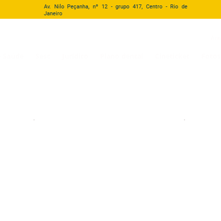
Av. Nilo Peçanha, nº 12 - grupo 417, Centro - Rio de
Janeiro
 da Justiça do Trabalho da 1ª Região
Áre
e Saúde
Sesc
Jurídico
Plano dental
Cineticket
Fotos