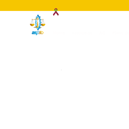
Associação dos Servidores
Home
Associe-se
AQ
Plano d