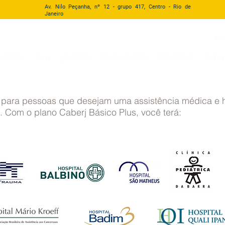
Av. Nilo Peçanha, nº 12 - grupo 417, Centro - Rio de
Janeiro
 da Justiça do Trabalho da 1ª Região
Áre
e Saúde
Sesc
Jurídico
Plano dental
Cineticket
Fotos
l para pessoas que desejam uma assistência médica e 
. Com o plano Caberj Básico Plus, você terá: