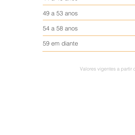
49 a 53 anos
54 a 58 anos
59 em diante
Valores vigentes a partir
Home
Associe-se
AQ
Plano de Saúde
S