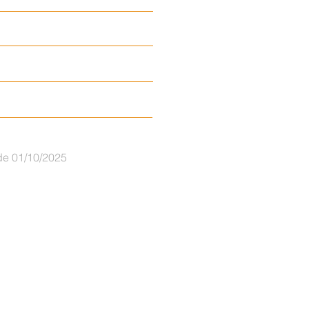
R$ 980,29
R$ 1.340,98
R$ 1.911,95
 de 01/10/2025
esc
Jurídico
Plano dental
Mais +