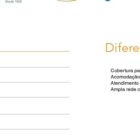
Difere
R$ 340,44
R$ 376,84
Cobertura pa
R$ 414,70
Acomodação h
Atendimento 
Ampla rede c
R$ 464,42
R$ 551,62
R$ 644,73
R$ 808,56