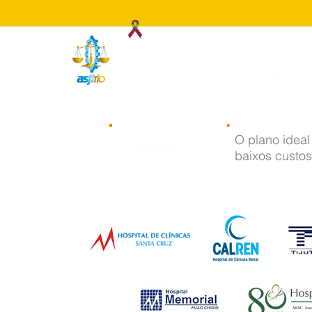
Associação dos Servidores
Home
Associe-se
AQ
Plano d
O plano idea
Básico
Plus
baixos custos