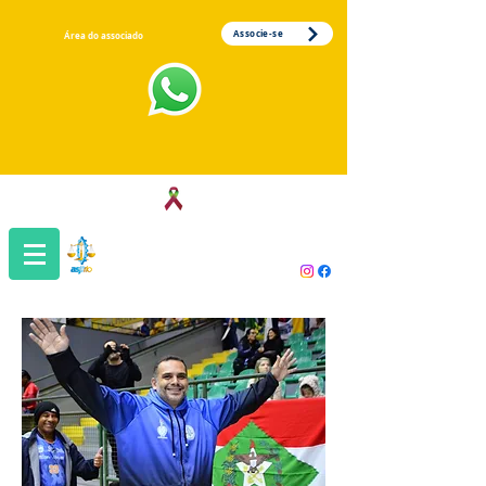
Associe-se
Área do associado
Associação dos Servidores da Justiça
do Trabalho da 1ª Região